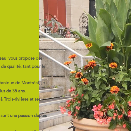
geau vous propose des
e qualité, tant pour le
tanique de Montréal, je
lus de 35 ans.
à Trois-rivières et ses
sont une passion depuis